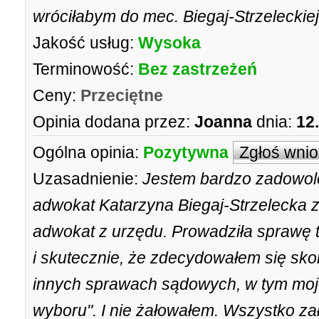
wróciłabym do mec. Biegaj-Strzeleckiej
Jakość usług:
Wysoka
Terminowość:
Bez zastrzeżeń
Ceny:
Przeciętne
Opinia dodana przez:
Joanna
dnia:
12
Ogólna opinia:
Pozytywna
Zgłoś wni
Uzasadnienie:
Jestem bardzo zadowolo
adwokat Katarzyna Biegaj-Strzelecka zo
adwokat z urzędu. Prowadziła sprawę
i skutecznie, że zdecydowałem się skor
innych sprawach sądowych, w tym moj
wyboru". I nie żałowałem. Wszystko za