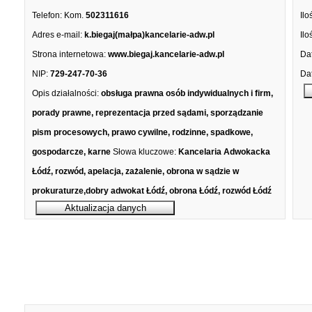
Telefon:
Kom.
502311616
Ilo
Adres e-mail:
k.biegaj(małpa)kancelarie-adw.pl
Ilo
Strona internetowa:
www.biegaj.kancelarie-adw.pl
Dat
NIP:
729-247-70-36
Dat
Opis działalności:
obsługa prawna osób indywidualnych i firm,
porady prawne, reprezentacja przed sądami, sporządzanie
pism procesowych, prawo cywilne, rodzinne, spadkowe,
gospodarcze, karne
Słowa kluczowe:
Kancelaria Adwokacka
Łódź, rozwód, apelacja, zażalenie, obrona w sądzie w
prokuraturze,dobry adwokat Łódź, obrona Łódź, rozwód Łódź