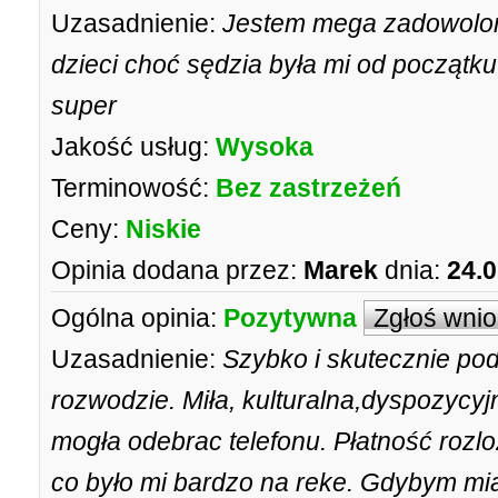
Uzasadnienie:
Jestem mega zadowolony
dzieci choć sędzia była mi od początku
super
Jakość usług:
Wysoka
Terminowość:
Bez zastrzeżeń
Ceny:
Niskie
Opinia dodana przez:
Marek
dnia:
24.0
Ogólna opinia:
Pozytywna
Zgłoś wni
Uzasadnienie:
Szybko i skutecznie pod
rozwodzie. Miła, kulturalna,dyspozycy
mogła odebrac telefonu. Płatność rozlo
co było mi bardzo na reke. Gdybym mia