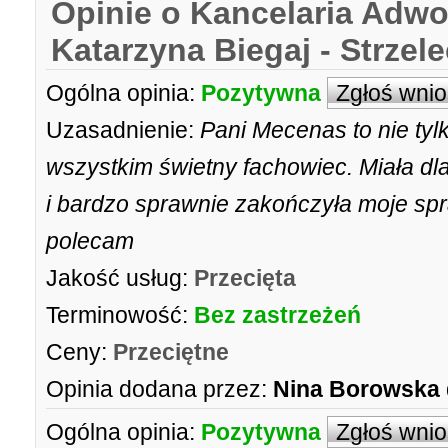
Opinie o Kancelaria Adw
Katarzyna Biegaj - Strzel
Ogólna opinia:
Pozytywna
Zgłoś wni
Uzasadnienie:
Pani Mecenas to nie tyl
wszystkim świetny fachowiec. Miała dla
i bardzo sprawnie zakończyła moje s
polecam
Jakość usług:
Przecięta
Terminowość:
Bez zastrzeżeń
Ceny:
Przeciętne
Opinia dodana przez:
Nina Borowska
Ogólna opinia:
Pozytywna
Zgłoś wni