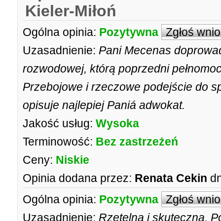
Kieler-Miłoń
Ogólna opinia:
Pozytywna
Zgłoś wni
Uzasadnienie:
Pani Mecenas doprowad
rozwodowej, którą poprzedni pełnomocn
Przebojowe i rzeczowe podejście do spr
opisuje najlepiej Paniá adwokat.
Jakość usług:
Wysoka
Terminowość:
Bez zastrzeżeń
Ceny:
Niskie
Opinia dodana przez:
Renata Cekin
dn
Ogólna opinia:
Pozytywna
Zgłoś wni
Uzasadnienie:
Rzetelna i skuteczna. 