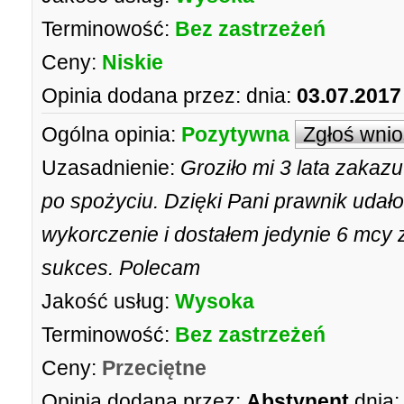
Terminowość:
Bez zastrzeżeń
Ceny:
Niskie
Opinia dodana przez:
dnia:
03.07.2017
Ogólna opinia:
Pozytywna
Zgłoś wni
Uzasadnienie:
Groziło mi 3 lata zakaz
po spożyciu. Dzięki Pani prawnik udało
wykorczenie i dostałem jedynie 6 mcy z
sukces. Polecam
Jakość usług:
Wysoka
Terminowość:
Bez zastrzeżeń
Ceny:
Przeciętne
Opinia dodana przez:
Abstynent
dnia: