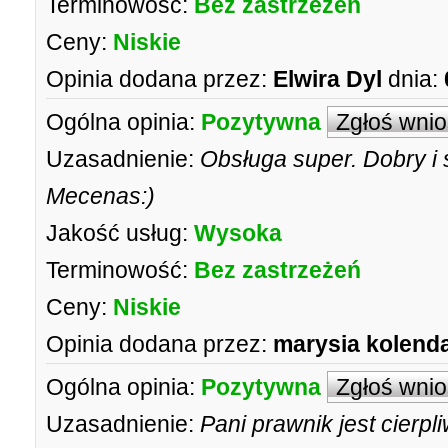
Terminowość:
Bez zastrzeżeń
Ceny:
Niskie
Opinia dodana przez:
Elwira Dyl
dnia:
Ogólna opinia:
Pozytywna
Zgłoś wni
Uzasadnienie:
Obsługa super. Dobry i 
Mecenas:)
Jakość usług:
Wysoka
Terminowość:
Bez zastrzeżeń
Ceny:
Niskie
Opinia dodana przez:
marysia kolend
Ogólna opinia:
Pozytywna
Zgłoś wni
Uzasadnienie:
Pani prawnik jest cierpl