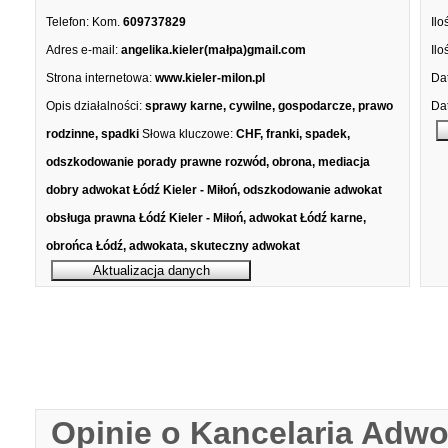
Telefon:
Kom.
609737829
Ilo
Adres e-mail:
angelika.kieler(małpa)gmail.com
Ilo
Strona internetowa:
www.kieler-milon.pl
Dat
Opis działalności:
sprawy karne, cywilne, gospodarcze, prawo
Dat
rodzinne, spadki
Słowa kluczowe:
CHF, franki, spadek,
odszkodowanie porady prawne rozwód, obrona, mediacja
dobry adwokat Łódź Kieler - Miłoń, odszkodowanie adwokat
obsługa prawna Łódź Kieler - Miłoń, adwokat Łódź karne,
obrońca Łódź, adwokata, skuteczny adwokat
Opinie o Kancelaria Adw