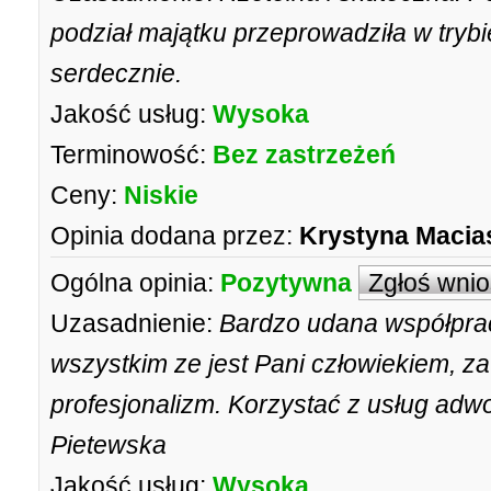
podział majątku przeprowadziła w try
serdecznie.
Jakość usług:
Wysoka
Terminowość:
Bez zastrzeżeń
Ceny:
Niskie
Opinia dodana przez:
Krystyna Macia
Ogólna opinia:
Pozytywna
Zgłoś wni
Uzasadnienie:
Bardzo udana współprac
wszystkim ze jest Pani człowiekiem, z
profesjonalizm. Korzystać z usług adwo
Pietewska
Jakość usług:
Wysoka