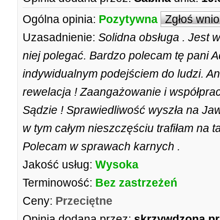
Ogólna opinia:
Pozytywna
Zgłoś wni
Uzasadnienie:
Solidna obsługa . Jest
niej polegać. Bardzo polecam tę pani 
indywidualnym podejściem do ludzi. A
rewelacja ! Zaangażowanie i współprac
Sądzie ! Sprawiedliwość wyszła na Jaw 
w tym całym nieszczęściu trafiłam na 
Polecam w sprawach karnych .
Jakość usług:
Wysoka
Terminowość:
Bez zastrzeżeń
Ceny:
Przeciętne
Opinia dodana przez:
skrzywdzona pr