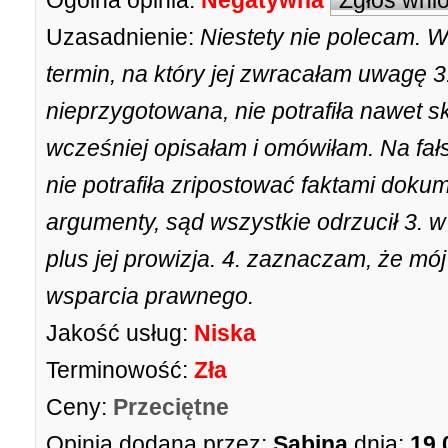
Ogólna opinia:
Negatywna
Zgłoś wni
Uzasadnienie:
Niestety nie polecam. W
termin, na który jej zwracałam uwagę 3
nieprzygotowana, nie potrafiła nawet s
wcześniej opisałam i omówiłam. Na fa
nie potrafiła zripostować faktami dokum
argumenty, sąd wszystkie odrzucił 3. w 
plus jej prowizja. 4. zaznaczam, że mó
wsparcia prawnego.
Jakość usług:
Niska
Terminowość:
Zła
Ceny:
Przeciętne
Opinia dodana przez:
Sabina
dnia:
19.