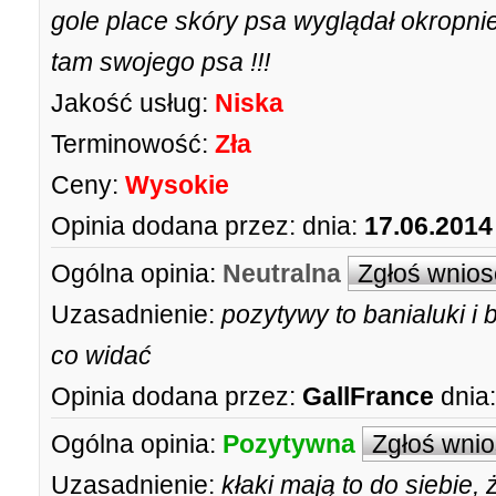
gole place skóry psa wyglądał okropni
tam swojego psa !!!
Jakość usług:
Niska
Terminowość:
Zła
Ceny:
Wysokie
Opinia dodana przez:
dnia:
17.06.2014
Ogólna opinia:
Neutralna
Zgłoś wnios
Uzasadnienie:
pozytywy to banialuki i 
co widać
Opinia dodana przez:
GallFrance
dnia:
Ogólna opinia:
Pozytywna
Zgłoś wni
Uzasadnienie:
kłaki mają to do siebie, 