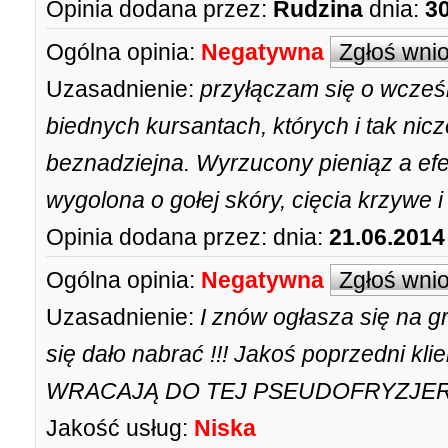
Opinia dodana przez:
Rudzina
dnia:
30
Ogólna opinia:
Negatywna
Zgłoś wni
Uzasadnienie:
przyłączam się o wcześn
biednych kursantach, których i tak nic
beznadziejna. Wyrzucony pieniąz a efe
wygolona o gołej skóry, cięcia krzywe 
Opinia dodana przez:
dnia:
21.06.2014
Ogólna opinia:
Negatywna
Zgłoś wni
Uzasadnienie:
I znów ogłasza się na g
się dało nabrać !!! Jakoś poprzedni kli
WRACAJĄ DO TEJ PSEUDOFRYZJERKI !
Jakość usług:
Niska