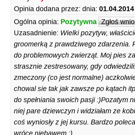
Opinia dodana przez:
dnia:
01.04.2014
Ogólna opinia:
Pozytywna
Zgłoś wni
Uzasadnienie:
Wielki pozytyw, właścic
groomerką z prawdziwego zdarzenia. 
do problemowych zwierząt. Moj pies za
strasznie zestresowany, gdy odwiedzili
zmeczony (co jest normalne) aczkolwie
chowal sie tak jak zawsze po kątach itp
do spełniania swoich pasji :)Pozatym ni
niej pare dziewczyn i widziałam ze kob
coś wyniosły z jej kursu. Bardzo polec
wrócę niebawem ;)