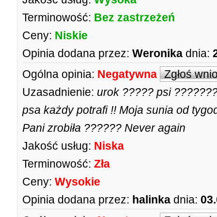
Terminowość:
Bez zastrzeżeń
Ceny:
Niskie
Opinia dodana przez:
Weronika
dnia:
Ogólna opinia:
Negatywna
Zgłoś wni
Uzasadnienie:
urok ????? psi ????????
psa każdy potrafi !! Moja sunia od tygo
Pani zrobiła ?????? Never again
Jakość usług:
Niska
Terminowość:
Zła
Ceny:
Wysokie
Opinia dodana przez:
halinka
dnia:
03