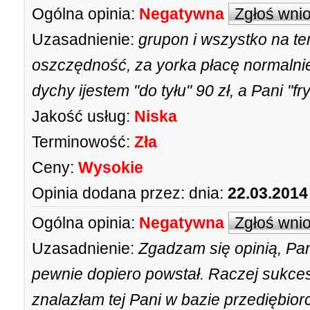
Ogólna opinia:
Negatywna
Zgłoś wni
Uzasadnienie:
grupon i wszystko na t
oszczędność, za yorka płacę normalnie
dychy ijestem "do tyłu" 90 zł, a Pani "
Jakość usług:
Niska
Terminowość:
Zła
Ceny:
Wysokie
Opinia dodana przez:
dnia:
22.03.2014
Ogólna opinia:
Negatywna
Zgłoś wni
Uzasadnienie:
Zgadzam się opinią, Pan
pewnie dopiero powstał. Raczej sukce
znalazłam tej Pani w bazie przediębior