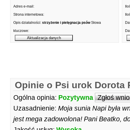
Adres e-mail:
Ilo
Strona internetowa:
Ilo
Opis działalności:
strzyżenie i pielęgnacja psów
Słowa
Dat
kluczowe:
Dat
Opinie o Psi urok Dorota 
Ogólna opinia:
Pozytywna
Zgłoś wni
Uzasadnienie:
Moja sunia Napi była wni
jest mega zadowolona! Pani Beatko, do
Jakość usług:
Wysoka