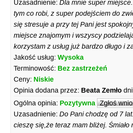
Uzasadnienie:
Dla mnie super miejsce.
tym co robi, z super podejściem do zw
się stresuje a przy tej Pani jest spokoj
miejsce znajomym i wszyscy podzielaj
korzystam z usług już bardzo długo i z
Jakość usług:
Wysoka
Terminowość:
Bez zastrzeżeń
Ceny:
Niskie
Opinia dodana przez:
Beata Zemło
dni
Ogólna opinia:
Pozytywna
Zgłoś wni
Uzasadnienie:
Do Pani chodzę od 7 lat.
cieszę się,że teraz mam bliżej. Śmiało