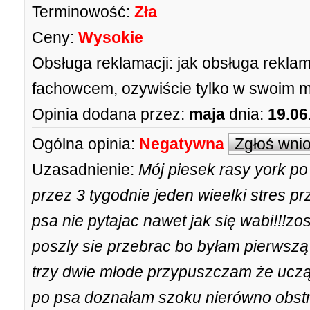
Terminowość:
Zła
Ceny:
Wysokie
Obsługa reklamacji:
jak obsługa reklam
fachowcem, ozywiście tylko w swoim 
Opinia dodana przez:
maja
dnia:
19.06
Ogólna opinia:
Negatywna
Zgłoś wni
Uzasadnienie:
Mój piesek rasy york po
przez 3 tygodnie jeden wieelki stres p
psa nie pytajac nawet jak się wabi!!!zo
poszly sie przebrac bo byłam pierwszą 
trzy dwie młode przypuszczam że uczą
po psa doznałam szoku nierówno obst