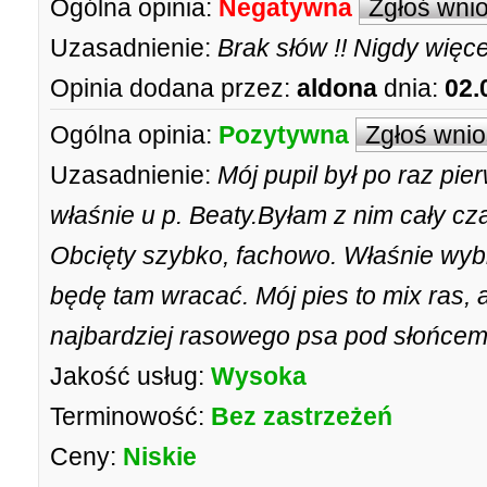
Ogólna opinia:
Negatywna
Zgłoś wni
Uzasadnienie:
Brak słów !! Nigdy więcej
Opinia dodana przez:
aldona
dnia:
02.
Ogólna opinia:
Pozytywna
Zgłoś wni
Uzasadnienie:
Mój pupil był po raz pi
właśnie u p. Beaty.Byłam z nim cały cza
Obcięty szybko, fachowo. Właśnie wybie
będę tam wracać. Mój pies to mix ras, a
najbardziej rasowego psa pod słońcem.
Jakość usług:
Wysoka
Terminowość:
Bez zastrzeżeń
Ceny:
Niskie