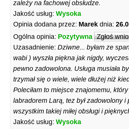
zależy na fachowej obsłudze.
Jakość usług:
Wysoka
Opinia dodana przez:
Marek
dnia:
26.0
Ogólna opinia:
Pozytywna
Zgłoś wni
Uzasadnienie:
Dziwne... byłam ze spani
wabi ) wyszła piękna jak nigdy, wycze
pewno zadowolona. Usługa musiała być
trzymał się o wiele, wiele dłużej niż 
Poleciłam to miejsce znajomemu, który
labradorem Larą, tez był zadowolony i 
wszystkim takiej miłej obsługi i pięknyc
Jakość usług:
Wysoka