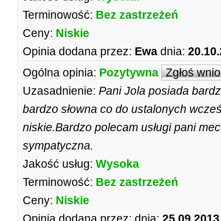
Terminowość:
Bez zastrzeżeń
Ceny:
Niskie
Opinia dodana przez:
Ewa
dnia:
20.10
Ogólna opinia:
Pozytywna
Zgłoś wni
Uzasadnienie:
Pani Jola posiada bard
bardzo słowna co do ustalonych wcześ
niskie.Bardzo polecam usługi pani mece
sympatyczna.
Jakość usług:
Wysoka
Terminowość:
Bez zastrzeżeń
Ceny:
Niskie
Opinia dodana przez:
dnia:
25.09.2013