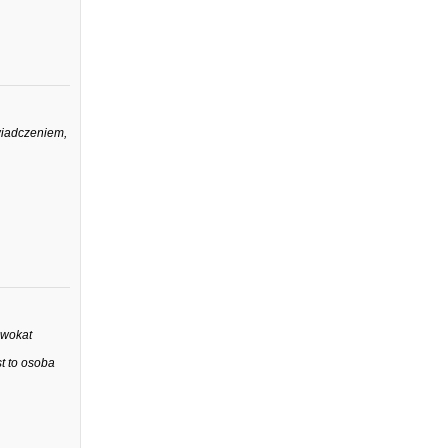
wiadczeniem,
dwokat
t to osoba