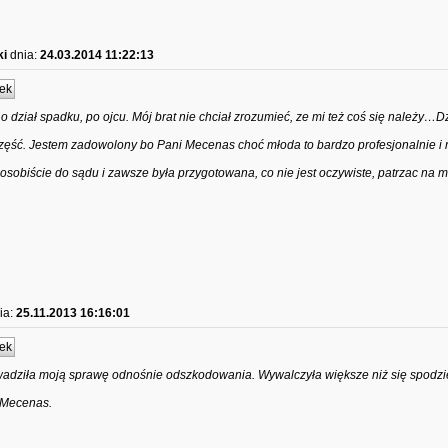
ki
dnia:
24.03.2014 11:22:13
ek
 dział spadku, po ojcu. Mój brat nie chciał zrozumieć, ze mi też coś się należy…D
ęść. Jestem zadowolony bo Pani Mecenas choć młoda to bardzo profesjonalnie i
osobiście do sądu i zawsze była przygotowana, co nie jest oczywiste, patrzac na m
ia:
25.11.2013 16:16:01
ek
adziła moją sprawę odnośnie odszkodowania. Wywalczyła większe niż się spodz
 Mecenas.