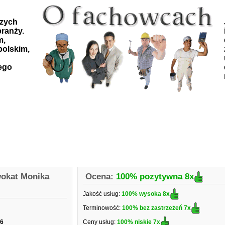
szych
ranży.
m,
polskim,
ego
okat Monika
Ocena:
100% pozytywna
8x
Jakość usług:
100% wysoka
8x
Terminowość:
100% bez zastrzeżeń
7x
/6
Ceny usług:
100% niskie
7x