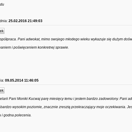
ędu
dnia:
25.02.2016 21:49:03
ek
spółpraca. Pani adwokat, mimo swojego młodego wieku wykazuje się dużym doś
aniem i poświęceniem konkretnej sprawie.
ia:
09.05.2014 11:46:05
ek
elarii Pani Moniki Kucwaj parę miesięcy temu i jestem bardzo zadowolony. Pani a
ardzo wysokim poziomie, znacznie zresztą przekraczający moje oczekiwania. Jes
 i godna polecenia.