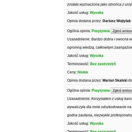
została wyznaczona jako obrońca z urz
Jakość usług:
Wysoka
Opinia dodana przez:
Dariusz Wojtylak
Ogólna opinia:
Pozytywna
Zgłoś wnios
Uzasadnienie:
Bardzo dobra i owocna w
ogromną wiedzą, całkowitym zaangażow
Jakość usług:
Wysoka
Terminowość:
Bez zastrzeżeń
Ceny:
Niskie
Opinia dodana przez:
Marian Skalski
dn
Ogólna opinia:
Pozytywna
Zgłoś wnios
Uzasadnienie:
Korzystałem z usług kanc
wywalczyła dla mnie odszkodowanie na b
godna zaufania, niezwykle profesjonalna
Jakość usług:
Wysoka
Terminowość:
Bez zastrzeżeń