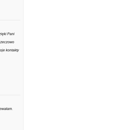
zięki Pani
 rzeczowo
oje kontakty
iewałam.