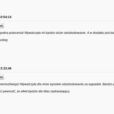
10:54:14
ek
 godna polecenia! Wywalczyła mi bardzo duże odszkodowanie. A w dodatku jest b
usług.
23:33:46
ek
niemożliwego! Wywalczyła dla mnie wysokie odszkodowanie za wypadek. Bardzo
mieć pewność, że efekt będzie dla Was zadowalający.