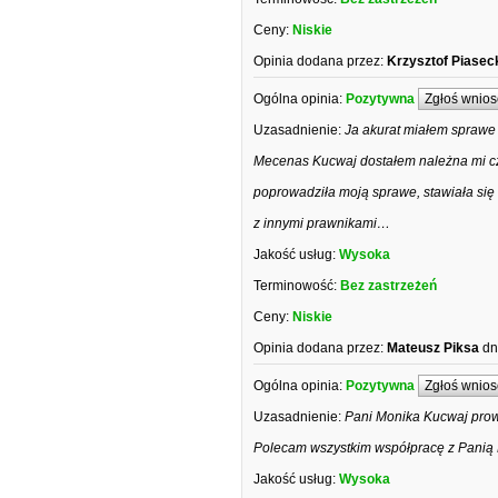
Ceny:
Niskie
Opinia dodana przez:
Krzysztof Piasec
Ogólna opinia:
Pozytywna
Zgłoś wnios
Uzasadnienie:
Ja akurat miałem sprawe o
Mecenas Kucwaj dostałem należna mi cz
poprowadziła moją sprawe, stawiała się 
z innymi prawnikami…
Jakość usług:
Wysoka
Terminowość:
Bez zastrzeżeń
Ceny:
Niskie
Opinia dodana przez:
Mateusz Piksa
dn
Ogólna opinia:
Pozytywna
Zgłoś wnios
Uzasadnienie:
Pani Monika Kucwaj prow
Polecam wszystkim współpracę z Panią
Jakość usług:
Wysoka