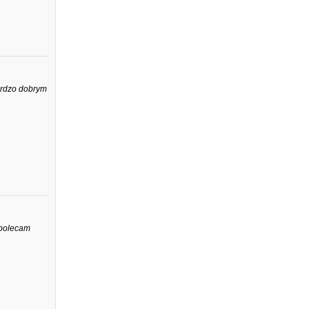
ardzo dobrym
 polecam