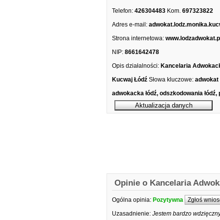
Telefon:
426304483
Kom.
697323822
Adres e-mail:
adwokat.lodz.monika.kuc
Strona internetowa:
www.lodzadwokat.p
NIP:
8661642478
Opis działalności:
Kancelaria Adwokac
Kucwaj Łódź
Słowa kluczowe:
adwokat 
adwokacka łódź, odszkodowania łódź, 
Opinie o Kancelaria Adwo
Ogólna opinia:
Pozytywna
Zgłoś wnios
Uzasadnienie:
Jestem bardzo wdzięczny