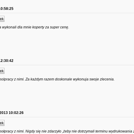
10:58:25
ek
a wykonali dla mnie koperty za super cenę.
12:30:42
ek
olpracy z nimi. Za każdym razem doskonale wykonuja swoje zlecenia.
.2013 10:02:26
ek
łpracy z nimi. Nigdy się nie zdarzyło ,żeby nie dotrzymali terminu wydrukowania