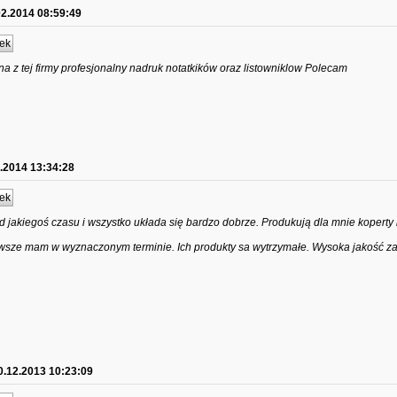
02.2014 08:59:49
ek
 z tej firmy profesjonalny nadruk notatkików oraz listowniklow Polecam
.2014 13:34:28
ek
d jakiegoś czasu i wszystko układa się bardzo dobrze. Produkują dla mnie koperty i
sze mam w wyznaczonym terminie. Ich produkty sa wytrzymałe. Wysoka jakość za
0.12.2013 10:23:09