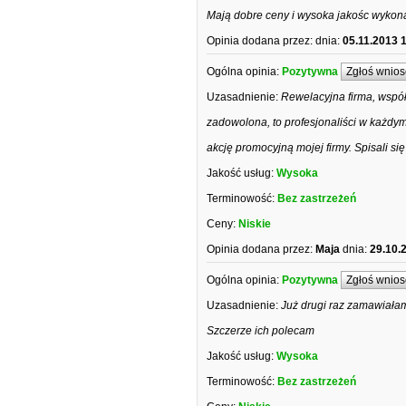
Mają dobre ceny i wysoka jakośc wykon
Opinia dodana przez:
dnia:
05.11.2013 
Ogólna opinia:
Pozytywna
Zgłoś wnios
Uzasadnienie:
Rewelacyjna firma, współ
zadowolona, to profesjonaliści w każdym 
akcję promocyjną mojej firmy. Spisali s
Jakość usług:
Wysoka
Terminowość:
Bez zastrzeżeń
Ceny:
Niskie
Opinia dodana przez:
Maja
dnia:
29.10.
Ogólna opinia:
Pozytywna
Zgłoś wnios
Uzasadnienie:
Już drugi raz zamawiałam 
Szczerze ich polecam
Jakość usług:
Wysoka
Terminowość:
Bez zastrzeżeń