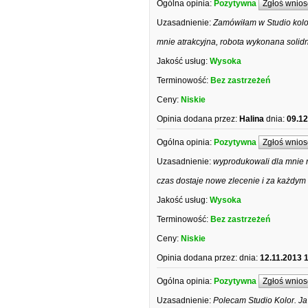
Ogólna opinia:
Pozytywna
Zgłoś wnios
Uzasadnienie:
Zamówiłam w Studio kolor 
mnie atrakcyjna, robota wykonana solidn
Jakość usług:
Wysoka
Terminowość:
Bez zastrzeżeń
Ceny:
Niskie
Opinia dodana przez:
Halina
dnia:
09.12
Ogólna opinia:
Pozytywna
Zgłoś wnios
Uzasadnienie:
wyprodukowali dla mnie n
czas dostaje nowe zlecenie i za każdym
Jakość usług:
Wysoka
Terminowość:
Bez zastrzeżeń
Ceny:
Niskie
Opinia dodana przez:
dnia:
12.11.2013 
Ogólna opinia:
Pozytywna
Zgłoś wnios
Uzasadnienie:
Polecam Studio Kolor. J