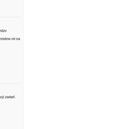
ardzo
trzebne mi na
acji zadań.