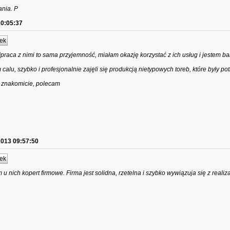
ania. P
10:05:37
ek
praca z nimi to sama przyjemność, miałam okazję korzystać z ich usług i jestem b
calu, szybko i profesjonalnie zajęli się produkcją nietypowych toreb, które były po
ię znakomicie, polecam
2013 09:57:50
ek
u nich kopert firmowe. Firma jest solidna, rzetelna i szybko wywiązuja się z realiz