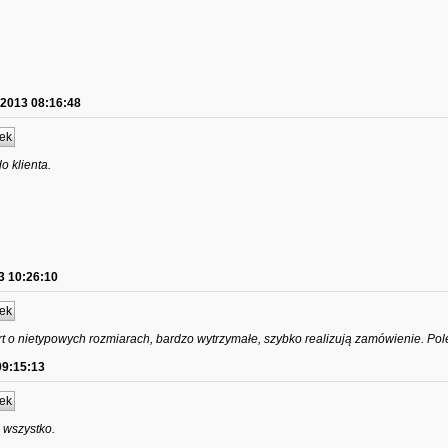
.2013 08:16:48
ek
o klienta.
3 10:26:10
ek
t o nietypowych rozmiarach, bardzo wytrzymałe, szybko realizują zamówienie. Po
09:15:13
ek
 wszystko.