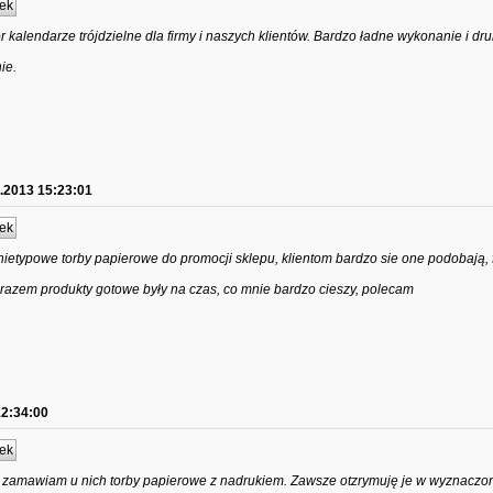
ek
kalendarze trójdzielne dla firmy i naszych klientów. Bardzo ładne wykonanie i dru
ie.
.2013 15:23:01
ek
ietypowe torby papierowe do promocji sklepu, klientom bardzo sie one podobają, f
 razem produkty gotowe były na czas, co mnie bardzo cieszy, polecam
12:34:00
ek
a zamawiam u nich torby papierowe z nadrukiem. Zawsze otzrymuję je w wyznaczo