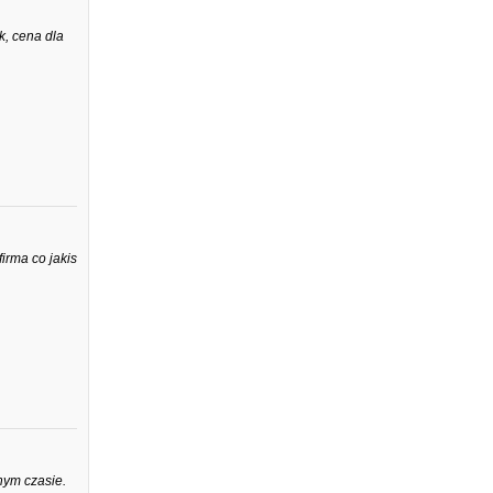
k, cena dla
irma co jakis
nym czasie.