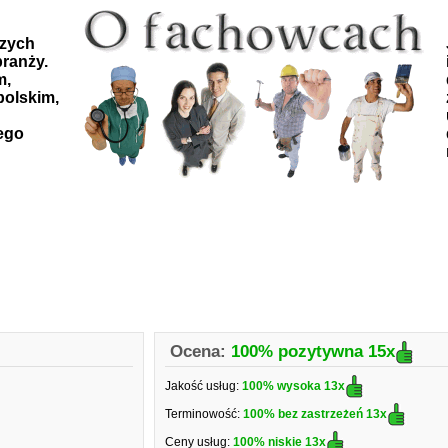
szych
ranży.
m,
polskim,
ego
Ocena:
100% pozytywna
15x
Jakość usług:
100% wysoka
13x
Terminowość:
100% bez zastrzeżeń
13x
Ceny usług:
100% niskie
13x