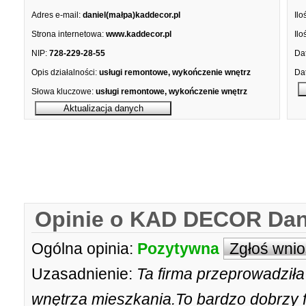
Adres e-mail:
daniel(małpa)kaddecor.pl
Ilo
Strona internetowa:
www.kaddecor.pl
Ilo
NIP:
728-229-28-55
Dat
Opis działalności:
usługi remontowe, wykończenie wnętrz
Dat
Słowa kluczowe:
usługi remontowe, wykończenie wnętrz
Opinie o KAD DECOR Dani
Ogólna opinia:
Pozytywna
Zgłoś wni
Uzasadnienie:
Ta firma przeprowadził
wnętrza mieszkania.To bardzo dobrzy