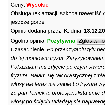
Ceny:
Wysokie
Obsługa reklamacji:
szkoda nawet iść d
jeszcze gorzej
Opinia dodana przez:
K.
dnia:
13.12.2
Ogólna opinia:
Pozytywna
Zgłoś wni
Uzasadnienie:
Po przeczytaniu tylu ne
do tej montowni fryzur. Zaryzykowałam
Pokazałam mu zdjęcie po czym stwierdz
fryzurę. Bałam się tak drastycznej zmi
włosy ale teraz nie żałuje bo fryzura
ze pan Tomek to profesjonalista umie d
włosy po ścięciu układają sie napraw