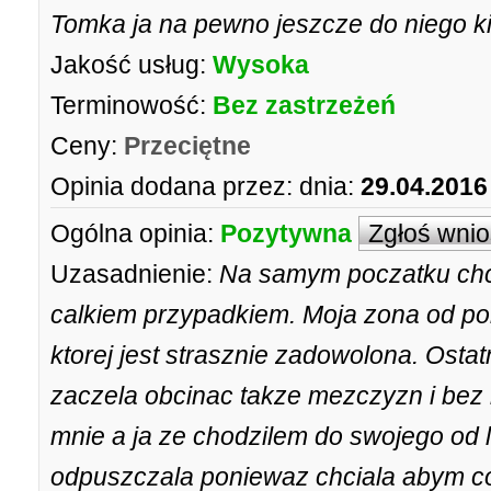
Tomka ja na pewno jeszcze do niego k
Jakość usług:
Wysoka
Terminowość:
Bez zastrzeżeń
Ceny:
Przeciętne
Opinia dodana przez:
dnia:
29.04.2016
Ogólna opinia:
Pozytywna
Zgłoś wni
Uzasadnienie:
Na samym poczatku chce
calkiem przypadkiem. Moja zona od pon
ktorej jest strasznie zadowolona. Ostat
zaczela obcinac takze mezczyzn i bez 
mnie a ja ze chodzilem do swojego od l
odpuszczala poniewaz chciala abym cos