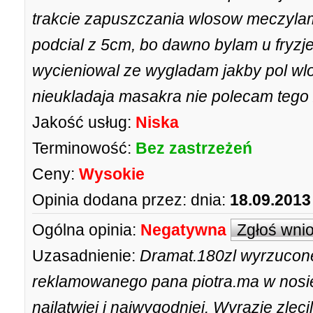
trakcie zapuszczania wlosow meczylam 
podcial z 5cm, bo dawno bylam u fryzj
wycieniowal ze wygladam jakby pol wlo
nieukladaja masakra nie polecam tego
Jakość usług:
Niska
Terminowość:
Bez zastrzeżeń
Ceny:
Wysokie
Opinia dodana przez:
dnia:
18.09.2013
Ogólna opinia:
Negatywna
Zgłoś wni
Uzasadnienie:
Dramat.180zl wyrzucone
reklamowanego pana piotra.ma w nosie 
najlatwiej i najwygodniej. Wyrazie zlec