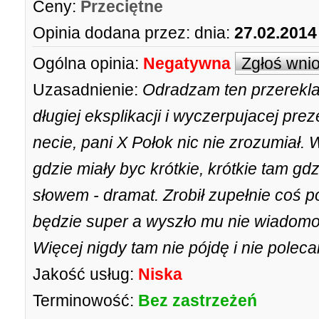
Ceny:
Przeciętne
Opinia dodana przez:
dnia:
27.02.2014
Ogólna opinia:
Negatywna
Zgłoś wni
Uzasadnienie:
Odradzam ten przerekl
długiej eksplikacji i wyczerpujacej pr
necie, pani X Połok nic nie zrozumiał.
gdzie miały byc krótkie, krótkie tam gd
słowem - dramat. Zrobił zupełnie coś
będzie super a wyszło mu nie wiadomo 
Więcej nigdy tam nie pójdę i nie polec
Jakość usług:
Niska
Terminowość:
Bez zastrzeżeń