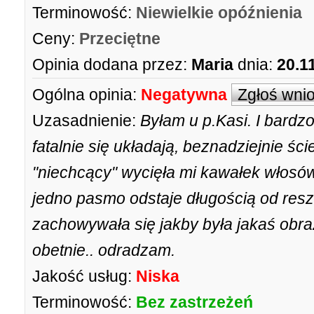
Terminowość:
Niewielkie opóźnienia
Ceny:
Przeciętne
Opinia dodana przez:
Maria
dnia:
20.1
Ogólna opinia:
Negatywna
Zgłoś wni
Uzasadnienie:
Byłam u p.Kasi. I bardz
fatalnie się układają, beznadziejnie 
"niechcący" wycięła mi kawałek włosó
jedno pasmo odstaje długością od resz
zachowywała się jakby była jakaś obraż
obetnie.. odradzam.
Jakość usług:
Niska
Terminowość:
Bez zastrzeżeń