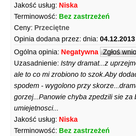
Jakość usług:
Niska
Terminowość:
Bez zastrzeżeń
Ceny:
Przeciętne
Opinia dodana przez:
dnia:
04.12.2013
Ogólna opinia:
Negatywna
Zgłoś wni
Uzasadnienie:
Istny dramat...z uprzej
ale to co mi zrobiono to szok.Aby doda
spodem - wygolono przy skorze...dra
gorzej...Panowie chyba zpedzili sie za
umiejetnosci...
Jakość usług:
Niska
Terminowość:
Bez zastrzeżeń