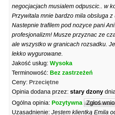
negocjacjach musialem odpuscic.. w ko
Przywitala mnie bardzo mila obsluga z
Nastepnie trafilem pod nozyce pani An
profesjonalizm! Musze przyznac ze cz
ale wszystko w granicach rozsadku. Je
lekko wygurowane.
Jakość usług:
Wysoka
Terminowość:
Bez zastrzeżeń
Ceny:
Przeciętne
Opinia dodana przez:
stary dzony
dnia
Ogólna opinia:
Pozytywna
Zgłoś wni
Uzasadnienie:
Jestem klientką Emila od