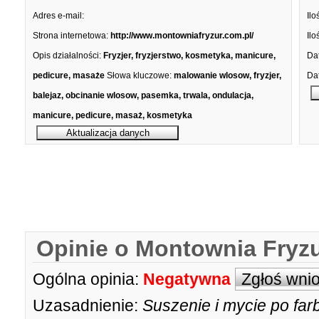
Adres e-mail:
Ilo
Strona internetowa:
http://www.montowniafryzur.com.pl/
Ilo
Opis działalności:
Fryzjer, fryzjerstwo, kosmetyka, manicure,
Dat
pedicure, masaże
Słowa kluczowe:
malowanie wlosow, fryzjer,
Dat
balejaz, obcinanie wlosow, pasemka, trwala, ondulacja,
manicure, pedicure, masaż, kosmetyka
Opinie o Montownia Fryzu
Ogólna opinia:
Negatywna
Zgłoś wni
Uzasadnienie:
Suszenie i mycie po far