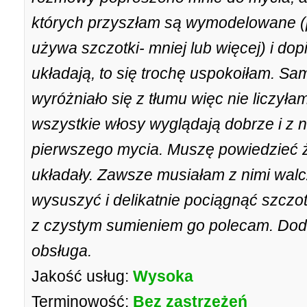
których przyszłam są wymodelowane (
używa szczotki- mniej lub więcej) i dop
układają, to się trochę uspokoiłam. Sa
wyróżniało się z tłumu więc nie liczyła
wszystkie włosy wyglądają dobrze i z 
pierwszego mycia. Muszę powiedzieć że
układały. Zawsze musiałam z nimi walcz
wysuszyć i delikatnie pociągnąć szczo
z czystym sumieniem go polecam. Doda
obsługa.
Jakość usług:
Wysoka
Terminowość:
Bez zastrzeżeń