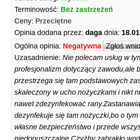
Terminowość:
Bez zastrzeżeń
Ceny:
Przeciętne
Opinia dodana przez:
daga
dnia:
18.01
Ogólna opinia:
Negatywna
Zgłoś wni
Uzasadnienie:
Nie polecam usług w ty
profesjonalizm dotyczący zawodu,ale bu
przestrzega się tam podstawowych zas
skaleczony w ucho nożyczkami i nikt ni
nawet zdezynfekować rany.Zastanawiam
dezynfekuje się tam nożyczki,bo o tym
własne bezpieczeństwo i przede wszystk
niedopuszczalne.Czyżby zabrakło wod