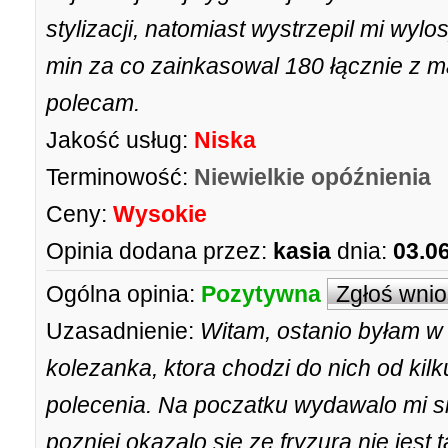
stylizacji, natomiast wystrzepil mi wylo
min za co zainkasowal 180 łącznie z 
polecam.
Jakość usług:
Niska
Terminowość:
Niewielkie opóźnienia
Ceny:
Wysokie
Opinia dodana przez:
kasia
dnia:
03.0
Ogólna opinia:
Pozytywna
Zgłoś wni
Uzasadnienie:
Witam, ostanio byłam w 
kolezanka, ktora chodzi do nich od kilku 
polecenia. Na poczatku wydawalo mi si
pozniej okazalo sie ze fryzura nie jest