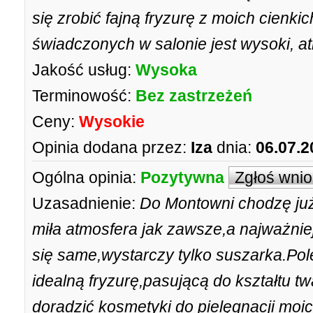
się zrobić fajną fryzurę z moich cienk
świadczonych w salonie jest wysoki, a
Jakość usług:
Wysoka
Terminowość:
Bez zastrzeżeń
Ceny:
Wysokie
Opinia dodana przez:
Iza
dnia:
06.07.2
Ogólna opinia:
Pozytywna
Zgłoś wni
Uzasadnienie:
Do Montowni chodzę już 
miła atmosfera jak zawsze,a najważniej
się same,wystarczy tylko suszarka.Pol
idealną fryzurę,pasującą do kształtu tw
doradzić kosmetyki do pielęgnacji mo