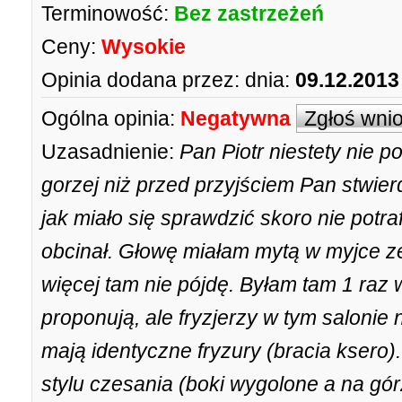
Terminowość:
Bez zastrzeżeń
Ceny:
Wysokie
Opinia dodana przez:
dnia:
09.12.2013
Ogólna opinia:
Negatywna
Zgłoś wni
Uzasadnienie:
Pan Piotr niestety nie p
gorzej niż przed przyjściem Pan stwierd
jak miało się sprawdzić skoro nie potr
obcinał. Głowę miałam mytą w myjce z
więcej tam nie pójdę. Byłam tam 1 raz w
proponują, ale fryzjerzy w tym salonie 
mają identyczne fryzury (bracia ksero)
stylu czesania (boki wygolone a na gó