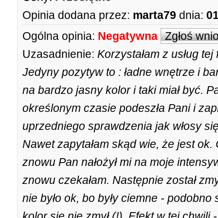
Opinia dodana przez:
marta79
dnia:
01
Ogólna opinia:
Negatywna
Zgłoś wni
Uzasadnienie:
Korzystałam z usług tej
Jedyny pozytyw to : ładne wnętrze i ba
na bardzo jasny kolor i taki miał być. P
określonym czasie podeszła Pani i zap
uprzedniego sprawdzenia jak włosy się 
Nawet zapytałam skąd wie, że jest ok. 
znowu Pan nałożył mi na moje intensywn
znowu czekałam. Następnie został zmyty,
nie było ok, bo były ciemne - podobno 
kolor się nie zmył (!). Efekt w tej chwili 