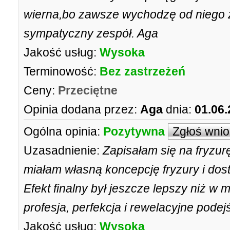
wierna,bo zawsze wychodzę od niego
sympatyczny zespół. Aga
Jakość usług:
Wysoka
Terminowość:
Bez zastrzeżeń
Ceny:
Przeciętne
Opinia dodana przez:
Aga
dnia:
01.06.
Ogólna opinia:
Pozytywna
Zgłoś wni
Uzasadnienie:
Zapisałam się na fryzur
miałam własną koncepcję fryzury i dos
Efekt finalny był jeszcze lepszy niż w 
profesja, perfekcja i rewelacyjne podejś
Jakość usług:
Wysoka