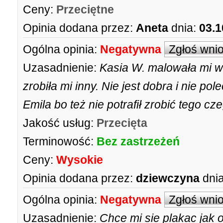
Ceny:
Przeciętne
Opinia dodana przez:
Aneta
dnia:
03.1
Ogólna opinia:
Negatywna
Zgłoś wni
Uzasadnienie:
Kasia W. malowała mi wł
zrobiła mi inny. Nie jest dobra i nie po
Emila bo też nie potrafił zrobić tego cz
Jakość usług:
Przecięta
Terminowość:
Bez zastrzeżeń
Ceny:
Wysokie
Opinia dodana przez:
dziewczyna
dnia
Ogólna opinia:
Negatywna
Zgłoś wni
Uzasadnienie:
Chce mi sie plakac jak 