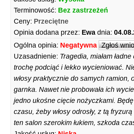
Terminowość:
Bez zastrzeżeń
Ceny:
Przeciętne
Opinia dodana przez:
Ewa
dnia:
04.08
Ogólna opinia:
Negatywna
Zgłoś wni
Uzasadnienie:
Tragedia, miałam ładne 
trochę podciąć i lekko wycieniować. Ni
włosy praktycznie do samych ramion, o
garnka. Nawet nie probowała ich wycie
jedno ukośne cięcie nożyczkami. Będę
czasu, żeby włosy odrosły, z tą fryzurą 
ten salon szerokim łukiem, szkoda cza
Jakość usług:
Niska