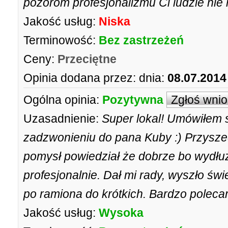
pozorom profesjonalizmu Ci ludzie nie m
Jakość usług:
Niska
Terminowość:
Bez zastrzeżeń
Ceny:
Przeciętne
Opinia dodana przez:
dnia:
08.07.2014
Ogólna opinia:
Pozytywna
Zgłoś wni
Uzasadnienie:
Super lokal! Umówiłem 
zadzwonieniu do pana Kuby :) Przysz
pomysł powiedział że dobrze bo wydłu
profesjonalnie. Dał mi rady, wyszło św
po ramiona do krótkich. Bardzo poleca
Jakość usług:
Wysoka