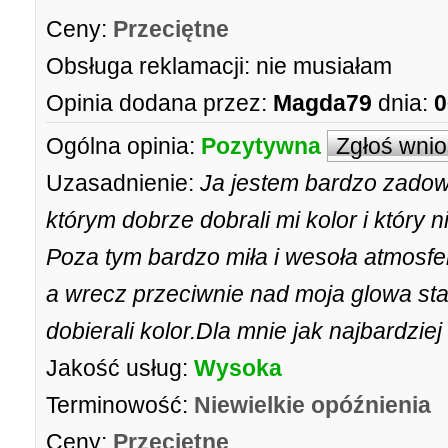
Ceny:
Przeciętne
Obsługa reklamacji:
nie musiałam
Opinia dodana przez:
Magda79
dnia:
0
Ogólna opinia:
Pozytywna
Zgłoś wni
Uzasadnienie:
Ja jestem bardzo zadow
którym dobrze dobrali mi kolor i który n
Poza tym bardzo miła i wesoła atmosfe
a wrecz przeciwnie nad moja glowa sta
dobierali kolor.Dla mnie jak najbardzi
Jakość usług:
Wysoka
Terminowość:
Niewielkie opóźnienia
Ceny:
Przeciętne