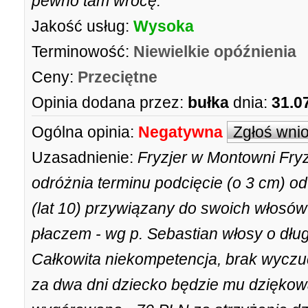
pewno tam wrócę.
Jakość usług:
Wysoka
Terminowość:
Niewielkie opóźnienia
Ceny:
Przeciętne
Opinia dodana przez:
bułka
dnia:
31.0
Ogólna opinia:
Negatywna
Zgłoś wni
Uzasadnienie:
Fryzjer w Montowni Fryz
odróżnia terminu podcięcie (o 3 cm) o
(lat 10) przywiązany do swoich włosów i
płaczem - wg p. Sebastian włosy o dług
Całkowita niekompetencja, brak wyczu
za dwa dni dziecko będzie mu dziękow