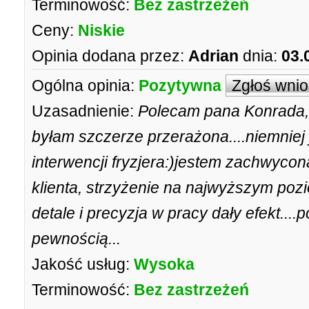
Terminowość:
Bez zastrzeżeń
Ceny:
Niskie
Opinia dodana przez:
Adrian
dnia:
03.
Ogólna opinia:
Pozytywna
Zgłoś wni
Uzasadnienie:
Polecam pana Konrada,
byłam szczerze przerażona....niemniej
interwencji fryzjera:)jestem zachwycon
klienta, strzyżenie na najwyższym poz
detale i precyzja w pracy dały efekt....
pewnością...
Jakość usług:
Wysoka
Terminowość:
Bez zastrzeżeń