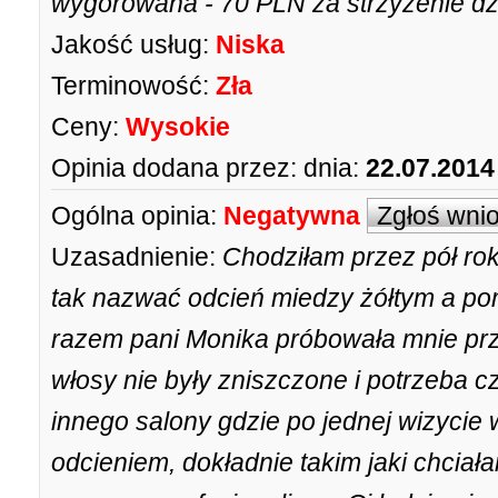
wygórowana - 70 PLN za strzyżenie dz
Jakość usług:
Niska
Terminowość:
Zła
Ceny:
Wysokie
Opinia dodana przez:
dnia:
22.07.2014
Ogólna opinia:
Negatywna
Zgłoś wni
Uzasadnienie:
Chodziłam przez pół rok
tak nazwać odcień miedzy żółtym a 
razem pani Monika próbowała mnie prz
włosy nie były zniszczone i potrzeba 
innego salony gdzie po jednej wizyci
odcieniem, dokładnie takim jaki chciał