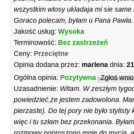
wszystkim wlosy ukladaja mi sie same 
Goraco polecam, byłam u Pana Pawła.
Jakość usług:
Wysoka
Terminowość:
Bez zastrzeżeń
Ceny:
Przeciętne
Opinia dodana przez:
marlena
dnia:
21
Ogólna opinia:
Pozytywna
Zgłoś wni
Uzasadnienie:
Witam. W zeszłym tygod
powiedzieć,że jestem zadowolona. Mam
pierzaste). Do tej pory nie było stylist
więc i tu szłam bez przekonania. Była
rozmowy poproszono mnie do mycia, al