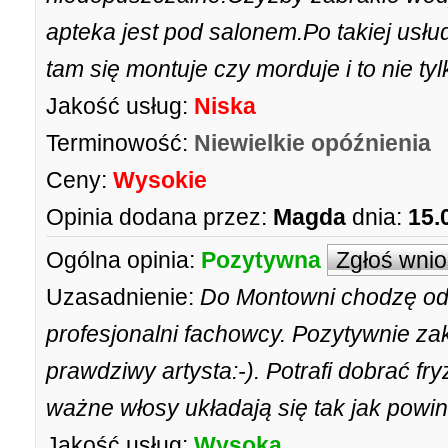
apteka jest pod salonem.Po takiej usłu
tam się montuje czy morduje i to nie ty
Jakość usług:
Niska
Terminowość:
Niewielkie opóźnienia
Ceny:
Wysokie
Opinia dodana przez:
Magda
dnia:
15.
Ogólna opinia:
Pozytywna
Zgłoś wni
Uzasadnienie:
Do Montowni chodzę od 
profesjonalni fachowcy. Pozytywnie za
prawdziwy artysta:-). Potrafi dobrać fry
ważne włosy układają się tak jak powi
Jakość usług:
Wysoka