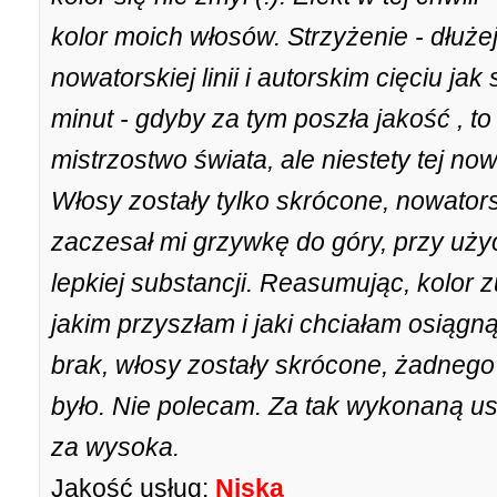
kolor moich włosów. Strzyżenie - dłuż
nowatorskiej linii i autorskim cięciu ja
minut - gdyby za tym poszła jakość , 
mistrzostwo świata, ale niestety tej now
Włosy zostały tylko skrócone, nowator
zaczesał mi grzywkę do góry, przy użyc
lepkiej substancji. Reasumując, kolor 
jakim przyszłam i jaki chciałam osiągną
brak, włosy zostały skrócone, żadnego 
było. Nie polecam. Za tak wykonaną u
za wysoka.
Jakość usług:
Niska