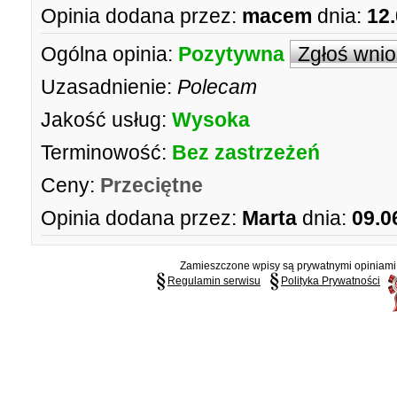
Opinia dodana przez:
macem
dnia:
12
Ogólna opinia:
Pozytywna
Zgłoś wni
Uzasadnienie:
Polecam
Jakość usług:
Wysoka
Terminowość:
Bez zastrzeżeń
Ceny:
Przeciętne
Opinia dodana przez:
Marta
dnia:
09.0
Zamieszczone wpisy są prywatnymi opiniami g
Regulamin serwisu
Polityka Prywatności