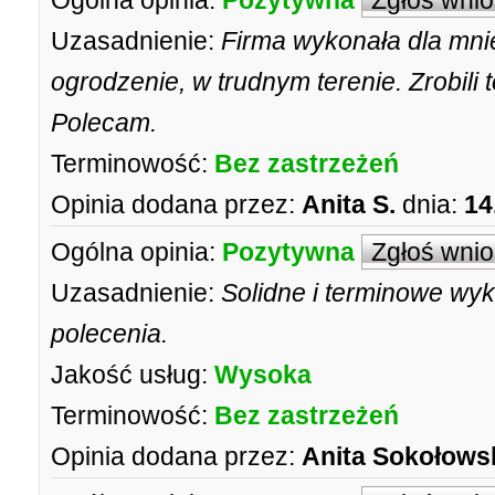
Ogólna opinia:
Pozytywna
Zgłoś wni
Uzasadnienie:
Firma wykonała dla mni
ogrodzenie, w trudnym terenie. Zrobili 
Polecam.
Terminowość:
Bez zastrzeżeń
Opinia dodana przez:
Anita S.
dnia:
14
Ogólna opinia:
Pozytywna
Zgłoś wni
Uzasadnienie:
Solidne i terminowe wyk
polecenia.
Jakość usług:
Wysoka
Terminowość:
Bez zastrzeżeń
Opinia dodana przez:
Anita Sokołows