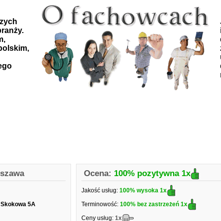
szych
ranży.
m,
polskim,
ego
rszawa
Ocena:
100% pozytywna
1x
Jakość usług:
100% wysoka
1x
a Skokowa 5A
Terminowość:
100% bez zastrzeżeń
1x
Ceny usług:
1x