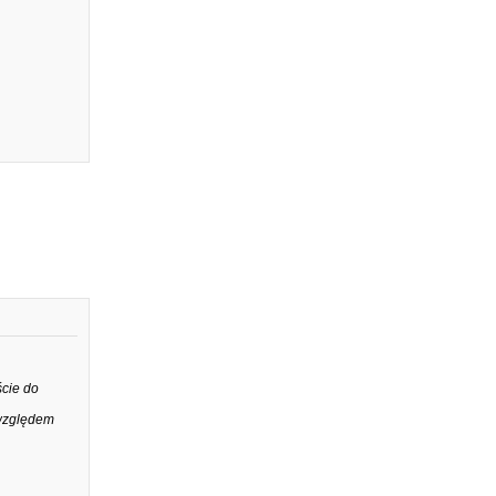
ście do
 względem