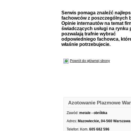
Serwis pomaga znaleźć najlep
fachowców z poszczególnych b
Opinie internautów na temat fir
świadczących usługi na rynku 
pozwalają trafnie wybrać
odpowiedniego fachowca, któr
właśnie potrzebujecie.
Powrót do głównej strony
Azotowanie Plazmowe Wa
Zawód:
metale - obróbka
Adres:
Mazowieckie, 04-560 Warszaw
Telefon:
Kom.
605 682 596