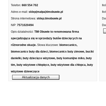
Telefon:
660 554 702
Ilo
Adres e-mail:
sklep(małpa)timobuwie.pl
Ilo
Strona internetowa:
sklep.timobuwie.pl
Dat
NIP:
7571020494
Dat
Opis działalności:
TIM Obuwie to renomowana firma
specjalizująca się w sprzedaży butów dziecięcych na
różnorodne okazje.
Słowa kluczowe:
biomecanics,
biomecanics buty dla dzieci, biomecanics buty zimowe, buciki
danielki, buty dziecięce wizytowe, buty komunijne miko, buty
tim, buty wizytowe chłopięce, buty wizytowe dla chłopca, buty
wizytowe dziewczęce