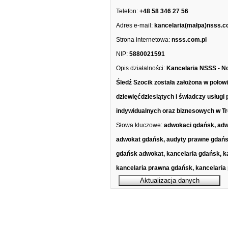
Telefon:
+48 58 346 27 56
Adres e-mail:
kancelaria(małpa)nsss.c
Strona internetowa:
nsss.com.pl
NIP:
5880021591
Opis działalności:
Kancelaria NSSS - N
Śledź Szocik została założona w połowi
dziewięćdziesiątych i świadczy usługi 
indywidualnych oraz biznesowych w Tró
Słowa kluczowe:
adwokaci gdańsk, adw
adwokat gdańsk, audyty prawne gdańs
gdańsk adwokat, kancelaria gdańsk, k
kancelaria prawna gdańsk, kancelaria