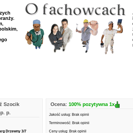
szych
ranży.
m,
polskim,
ego
ź Szocik
Ocena:
100% pozytywna
1x
p. p.
Jakość usług:
Brak opinii
Terminowość:
Brak opinii
arg Drzewny 3/7
Ceny usług:
Brak opinii