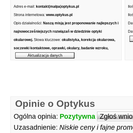
Adres e-mail:
kontakt(małpa)optykus.pl
Ilo
Strona internetowa:
www.optykus.pl
Ilo
Opis działalności:
Naszą misją jest proponowanie najlepszych i
Dat
najnowocześniejszych rozwiązań w dziedzinie optyki
Dat
okularowej.
Słowa kluczowe:
okulistyka, korekcja okularowa,
soczewki kontaktowe, oprawki, okulary, badanie wzroku,
Opinie o Optykus
Ogólna opinia:
Pozytywna
Zgłoś wni
Uzasadnienie:
Niskie ceny i fajne pro