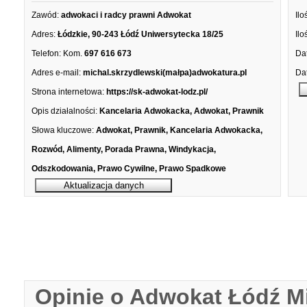
Zawód:
adwokaci i radcy prawni Adwokat
Ilo
Adres:
Łódzkie, 90-243 Łódź Uniwersytecka 18/25
Ilo
Telefon:
Kom.
697 616 673
Dat
Adres e-mail:
michal.skrzydlewski(małpa)adwokatura.pl
Dat
Strona internetowa:
https://sk-adwokat-lodz.pl/
Opis działalności:
Kancelaria Adwokacka, Adwokat, Prawnik
Słowa kluczowe:
Adwokat, Prawnik, Kancelaria Adwokacka,
Rozwód, Alimenty, Porada Prawna, Windykacja,
Odszkodowania, Prawo Cywilne, Prawo Spadkowe
Opinie o Adwokat Łódź M