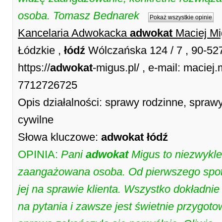
osoba. Tomasz Bednarek
Pokaż wszystkie opinie
Kancelaria Adwokacka
adwokat
Maciej M
Łódzkie ,
łódź
Wólczańska 124 / 7 , 90-5
https://
adwokat
-migus.pl/ , e-mail: maci
7712726725
Opis działalności: sprawy rodzinne, spra
cywilne
Słowa kluczowe:
adwokat
łódź
OPINIA:
Pani
adwokat
Migus to niezwykle
zaangażowana osoba. Od pierwszego spot
jej na sprawie klienta. Wszystko dokładnie
na pytania i zawsze jest świetnie przygot