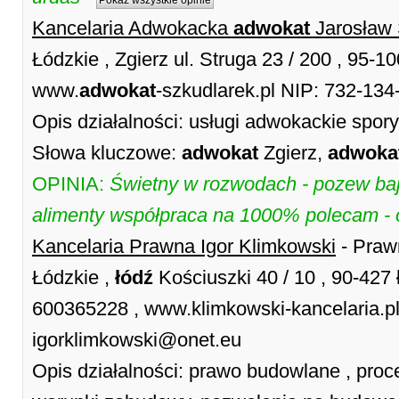
Pokaż wszystkie opinie
Kancelaria Adwokacka
adwokat
Jarosław
Łódzkie , Zgierz ul. Struga 23 / 200 , 95-
www.
adwokat
-szkudlarek.pl NIP: 732-134
Opis działalności: usługi adwokackie spo
Słowa kluczowe:
adwokat
Zgierz,
adwoka
OPINIA:
Świetny w rozwodach - pozew baj
alimenty współpraca na 1000% polecam - 
Kancelaria Prawna Igor Klimkowski
- Praw
Łódzkie ,
łódź
Kościuszki 40 / 10 , 90-427
600365228 , www.klimkowski-kancelaria.pl 
igorklimkowski@onet.eu
Opis działalności: prawo budowlane , proc