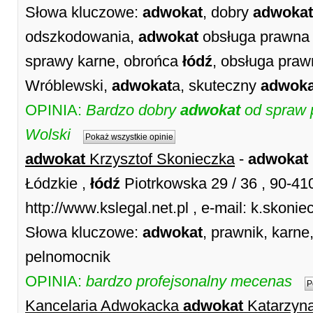
Słowa kluczowe:
adwokat
, dobry
adwokat
odszkodowania,
adwokat
obsługa prawn
sprawy karne, obrońca
łódź
, obsługa pra
Wróblewski,
adwokat
a, skuteczny
adwoka
OPINIA:
Bardzo dobry
adwokat
od spraw 
Wolski
Pokaż wszystkie opinie
adwokat
Krzysztof Skonieczka
-
adwokat
Łódzkie ,
łódź
Piotrkowska 29 / 36 , 90-4
http://www.kslegal.net.pl , e-mail: k.skoni
Słowa kluczowe:
adwokat
, prawnik, karne
pelnomocnik
OPINIA:
bardzo profejsonalny mecenas
P
Kancelaria Adwokacka
adwokat
Katarzyn