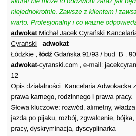
akurat nie może to oddzwoni zaraz jak bę
niejednokrotnie. Zawsze z klientem i zaws
warto. Profesjonalny i co ważne odpowiedz
adwokat
Michał Jacek Cyrański Kancelar
Cyrański
-
adwokat
Łódzkie ,
łódź
Gdańska 91/93 / bud. B , 9
adwokat
-cyranski.com , e-mail: jacekcyr
12
Opis działalności: Kancelaria Adwokacka 
prawa karnego, rodzinnego i prawa pracy.
Słowa kluczowe: rozwód, alimetny, władza 
jazda po pijaku, rozbój, zgwałcenie, bójka,
pracy, dyskryminacja, dyscyplinarka