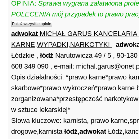
OPINIA:
Sprawa wygrana załatwiona profe
POLECENIA mój przypadek to prawo prac
Pokaż wszystkie opinie
adwokat
MICHAŁ GARUS KANCELARIA
KARNE,WYPADKI,NARKOTYKI
-
adwoka
Łódzkie ,
łódź
Narutowicza 49 / 5 , 90-13
608 349 090 , e-mail: michal.garus@onet.p
Opis działalności: *prawo karne*prawo k
skarbowe*prawo wykroczeń*prawo karne 
zorganizowana*przestępczość narkotykow
w sztuce lekarskiej*
Słowa kluczowe: karnista, prawo karne,sp
drogowe,karnista
łódź
,
adwokat
Łódż,kanc