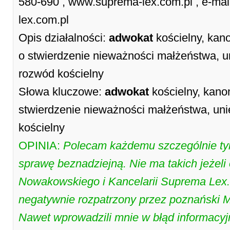
580-690 , www.suprema-lex.com.pl , e-ma
lex.com.pl
Opis działalności:
adwokat
kościelny, kano
o stwierdzenie nieważności małżeństwa, 
rozwód kościelny
Słowa kluczowe:
adwokat
kościelny, kanon
stwierdzenie nieważności małżeństwa, un
kościelny
OPINIA:
Polecam każdemu szczególnie ty
sprawę beznadziejną. Nie ma takich jeżeli
Nowakowskiego i Kancelarii Suprema Lex. M
negatywnie rozpatrzony przez poznański M
Nawet wprowadzili mnie w błąd informacyjn