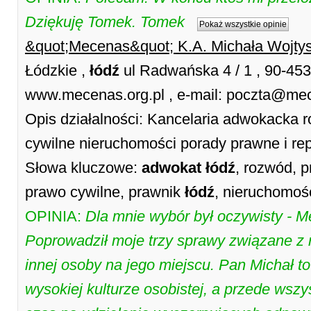
Dziękuję Tomek. Tomek
Pokaż wszystkie opinie
&quot;Mecenas&quot; K.A. Michała Wojtys
Łódzkie ,
łódź
ul Radwańska 4 / 1 , 90-45
www.mecenas.org.pl , e-mail: poczta@me
Opis działalności: Kancelaria adwokacka
cywilne nieruchomości porady prawne i re
Słowa kluczowe:
adwokat
łódź
, rozwód, 
prawo cywilne, prawnik
łódź
, nieruchomoś
OPINIA:
Dla mnie wybór był oczywisty - M
Poprowadził moje trzy sprawy związane z
innej osoby na jego miejscu. Pan Michał t
wysokiej kulturze osobistej, a przede wsz