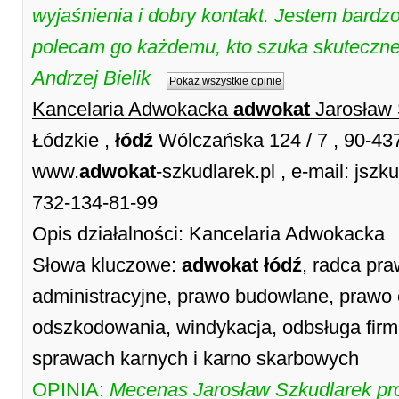
wyjaśnienia i dobry kontakt. Jestem bardz
polecam go każdemu, kto szuka skuteczn
Andrzej Bielik
Pokaż wszystkie opinie
Kancelaria Adwokacka
adwokat
Jarosław 
Łódzkie ,
łódź
Wólczańska 124 / 7 , 90-4
www.
adwokat
-szkudlarek.pl , e-mail: jsz
732-134-81-99
Opis działalności: Kancelaria Adwokacka
Słowa kluczowe:
adwokat
łódź
, radca pr
administracyjne, prawo budowlane, prawo 
odszkodowania, windykacja, odbsługa firm
sprawach karnych i karno skarbowych
OPINIA:
Mecenas Jarosław Szkudlarek pr