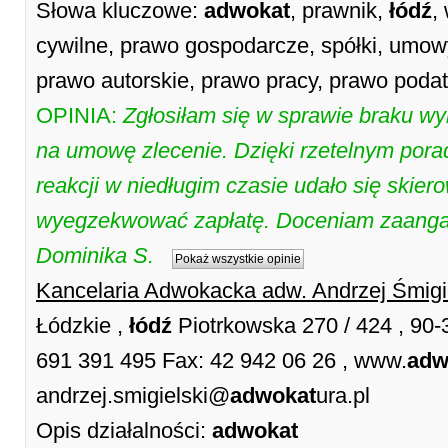
Słowa kluczowe:
adwokat
, prawnik,
łódź
,
cywilne, prawo gospodarcze, spółki, umow
prawo autorskie, prawo pracy, prawo poda
OPINIA:
Zgłosiłam się w sprawie braku w
na umowę zlecenie. Dzięki rzetelnym pora
reakcji w niedługim czasie udało się skier
wyegzekwować zapłatę. Doceniam zaangaż
Dominika S.
Pokaż wszystkie opinie
Kancelaria Adwokacka adw. Andrzej Śmigi
Łódzkie ,
łódź
Piotrkowska 270 / 424 , 90
691 391 495 Fax: 42 942 06 26 , www.
adw
andrzej.smigielski@
adwokat
ura.pl
Opis działalności:
adwokat