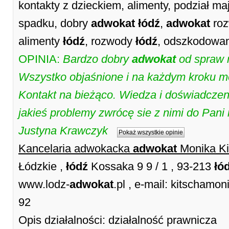
kontakty z dzieckiem, alimenty, podział ma
spadku, dobry
adwokat
łódź
,
adwokat
ro
alimenty
łódź
, rozwody
łódź
, odszkodowa
OPINIA:
Bardzo dobry
adwokat
od spraw r
Wszystko objaśnione i na każdym kroku 
Kontakt na bieżąco. Wiedza i doświadczeni
jakieś problemy zwrócę sie z nimi do Pani
Justyna Krawczyk
Pokaż wszystkie opinie
Kancelaria adwokacka
adwokat
Monika Ki
Łódzkie ,
łódź
Kossaka 9 9 / 1 , 93-213
łó
www.lodz-
adwokat
.pl , e-mail: kitschamo
92
Opis działalności: działalność prawnicza