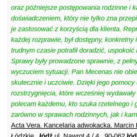
oraz późniejsze postępowania rodzinne i k
doświadczeniem, który nie tylko zna przepi
je zastosować z korzyścią dla klienta. Re
każdej rozprawie, był dostępny, konkretn
trudnym czasie potrafił doradzić, uspokoić 
Sprawy były prowadzone sprawnie, z pełn
wyczuciem sytuacji. Pan Mecenas nie obie
skutecznie i uczciwie. Dzięki jego pomocy
rozstrzygnięcia, które wcześniej wydawały
polecam każdemu, kto szuka rzetelnego i
zarówno w sprawach rodzinnych, jak i ka
Acta Vera. Kancelaria adwokacka. Marci
Łódzkie ,
łódź
ul. Nawrot 4 / 4 , 90-062
łód