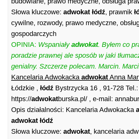
budowlane, prawo medyczne, obsługa pr
Słowa kluczowe:
adwokat
łódź
, prawnik
ł
cywilne, rozwody, prawo medyczne, obsł
gospodarczych
OPINIA:
Wspaniały
adwokat
. Byłem co p
poradzie prawnej ale sposób w jaki tłumac
genialny. Szczerze polecam. Marcin. Marci
Kancelaria Adwokacka
adwokat
Anna Mar
Łódzkie ,
łódź
Bystrzycka 16 , 91-728 Tel
https://
adwokat
burska.pl/ , e-mail: anna
Opis działalności: Kancelaria Adwokacka
adwokat
łódź
Słowa kluczowe:
adwokat
, kancelaria a