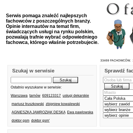
Serwis pomaga znaleźć najlepszych
fachowców z poszczególnych branży.
Opinie internautów na temat firm,
świadczących usługi na rynku polskim,
pozwalają trafnie wybrać odpowiedniego
fachowca, którego właśnie potrzebujecie.
33469 FACHOWCÓW, 1
Szukaj w serwisie
Sprawdź fa
Ostatnio wyszukane w serwisie:
Warszawa
tarnów
609123317
usługi dekarskie
mariusz truszkowski
zbigniew kowalewski
AGNIESZKA JAMROZIAK DESKA
Ewa pawlowska
doktor gsm
doktor gsm'