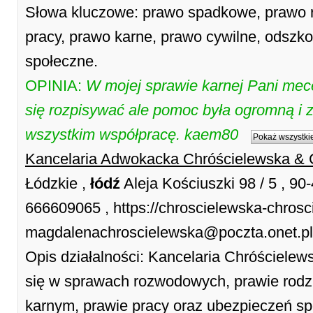
Słowa kluczowe: prawo spadkowe, prawo r
pracy, prawo karne, prawo cywilne, odszk
społeczne.
OPINIA:
W mojej sprawie karnej Pani mec
się rozpisywać ale pomoc była ogromną i 
wszystkim współpracę. kaem80
Pokaż wszystkie
Kancelaria Adwokacka Chróścielewska & 
Łódzkie ,
łódź
Aleja Kościuszki 98 / 5 , 90
666609065 , https://chroscielewska-chrosci
magdalenachroscielewska@poczta.onet.pl
Opis działalności: Kancelaria Chróścielew
się w sprawach rozwodowych, prawie rod
karnym, prawie pracy oraz ubezpieczeń sp