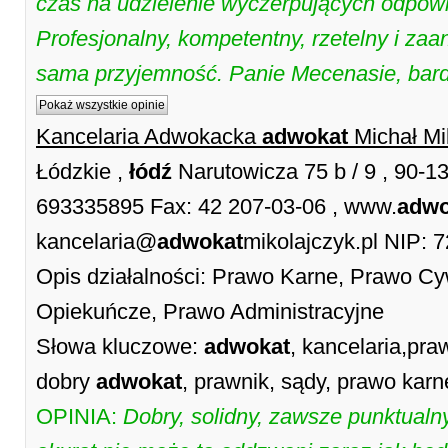
czas na udzielenie wyczerpujących odpowi
Profesjonalny, kompetentny, rzetelny i z
sama przyjemność. Panie Mecenasie, bard
Pokaż wszystkie opinie
Kancelaria Adwokacka
adwokat
Michał Mi
Łódzkie ,
łódź
Narutowicza 75 b / 9 , 90-1
693335895 Fax: 42 207-03-06 , www.
adwo
kancelaria@
adwokat
mikolajczyk.pl NIP: 
Opis działalności: Prawo Karne, Prawo Cy
Opiekuńcze, Prawo Administracyjne
Słowa kluczowe:
adwokat
, kancelaria,pr
dobry
adwokat
, prawnik, sądy, prawo karn
OPINIA:
Dobry, solidny, zawsze punktualny