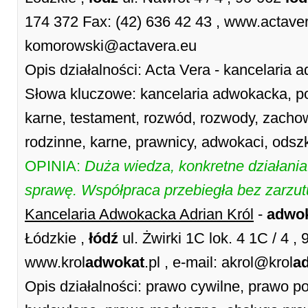
174 372 Fax: (42) 636 42 43 , www.actavera
komorowski@actavera.eu
Opis działalności: Acta Vera - kancelaria
Słowa kluczowe: kancelaria adwokacka, po
karne, testament, rozwód, rozwody, zacho
rodzinne, karne, prawnicy, adwokaci, ods
OPINIA:
Duża wiedza, konkretne działani
sprawę. Współpraca przebiegła bez zarzu
Kancelaria Adwokacka Adrian Król
-
adwo
Łódzkie ,
łódź
ul. Żwirki 1C lok. 4 1C / 4 ,
www.krol
adwokat
.pl , e-mail: akrol@krol
a
Opis działalności: prawo cywilne, prawo 