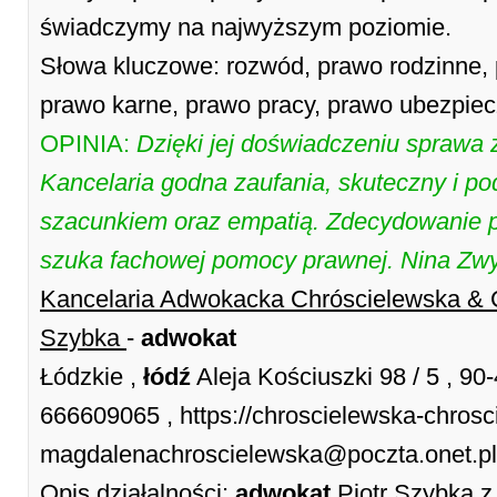
świadczymy na najwyższym poziomie.
Słowa kluczowe: rozwód, prawo rodzinne,
prawo karne, prawo pracy, prawo ubezpie
OPINIA:
Dzięki jej doświadczeniu sprawa 
Kancelaria godna zaufania, skuteczny i po
szacunkiem oraz empatią. Zdecydowanie p
szuka fachowej pomocy prawnej. Nina Zw
Kancelaria Adwokacka Chróscielewska & 
Szybka
-
adwokat
Łódzkie ,
łódź
Aleja Kościuszki 98 / 5 , 90
666609065 , https://chroscielewska-chrosci
magdalenachroscielewska@poczta.onet.pl
Opis działalności:
adwokat
Piotr Szybka z