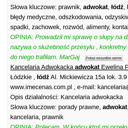
Słowa kluczowe: prawnik,
adwokat
,
łódź
,
błędy medyczne, odszkodowania, odzyskiw
spadki, zachowek, rozwód, alimenty, konta
OPINIA:
Prowadził mi sprawę o słupy na dz
nazywa o służebność przesyłu , konkretny 
do niego trafiłam. MarGaj
Pokaż wszystkie opinie
Kancelaria Adwokacka
adwokat
Ewelina 
Łódzkie ,
łódź
Al. Mickiewicza 15a lok. 3.9
www.imecenas.com.pl , e-mail: kancelari
Opis działalności: Kancelaria adwokacka
Słowa kluczowe: porady prawne,
adwokat
kancelaria, prawnik
OPINIA:
Polecam. W końcu ktoś mi przełoży