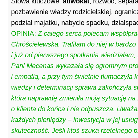
Słowa kluczowe:
adwokat
, rozwód, separa
pozbawienie władzy rodzicielskiej, ogranic
podział majatku, nabycie spadku, działspa
OPINIA:
Z całego serca polecam współpr
Chróścielewska. Trafiłam do niej w bardz
i już od pierwszego spotkania wiedziałam,
Pani Mecenas wykazała się ogromnym pr
i empatią, a przy tym świetnie tłumaczyła k
wiedzy i determinacji sprawa zakończyła 
która naprawdę zmieniła moją sytuację na
o klienta do końca i nie odpuszcza. Uważam
każdych pieniędzy – inwestycja w jej usługi
skuteczność. Jeśli ktoś szuka rzetelnego 