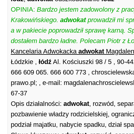
OPINIA:
Bardzo jestem zadowolony z pra
Krakowińskiego.
adwokat
prowadził mi s
a w pakiecie poprowadził sprawę karną. 
dostałem bardzo ładne. Polecam Piotr z Ł
Kancelaria Adwokacka
adwokat
Magdalen
Łódzkie ,
łódź
Al. Kościuszki 98 / 5 , 90-4
666 609 065. 666 600 773 , chroscielewska
prawo.pl; , e-mail: magdalenachroscielew
67-37
Opis działalności:
adwokat
, rozwód, separ
pozbawienie władzy rodzicielskiej, ogranicz
podział majatku, nabycie spadku, dział sp