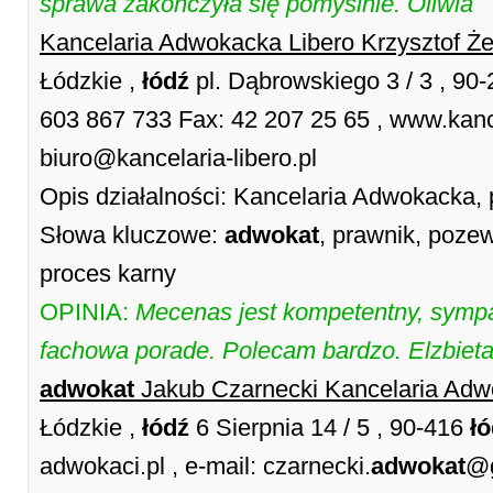
sprawa zakończyła się pomyślnie. Oliwia
Kancelaria Adwokacka Libero Krzysztof Ż
Łódzkie ,
łódź
pl. Dąbrowskiego 3 / 3 , 90
603 867 733 Fax: 42 207 25 65 , www.kancel
biuro@kancelaria-libero.pl
Opis działalności: Kancelaria Adwokacka,
Słowa kluczowe:
adwokat
, prawnik, poze
proces karny
OPINIA:
Mecenas jest kompetentny, symp
fachowa porade. Polecam bardzo. Elzbieta
adwokat
Jakub Czarnecki Kancelaria Ad
Łódzkie ,
łódź
6 Sierpnia 14 / 5 , 90-416
ł
adwokaci.pl , e-mail: czarnecki.
adwokat
@g