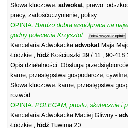
Słowa kluczowe:
adwokat
, prawo, odszko
pracy, zadośćuczynienie, polisy
OPINIA:
Bardzo dobra współpraca na naj
godny polecenia Krzysztof
Pokaż wszystkie opinie
Kancelaria Adwokacka
adwokat
Maja Maj
Łódzkie ,
łódź
Kościuszki 39 / 11 , 90-418
Opis działalności: Obsługa przedsiębiorc
karne, przestępstwa gospodarcze, cywilne
Słowa kluczowe: karne, przestępstwa gosp
rozwód
OPINIA:
POLECAM, prosto, skutecznie i p
Kancelaria Adwokacka Maciej Gliwny
-
ad
Łódzkie ,
łódź
Tuwima 20