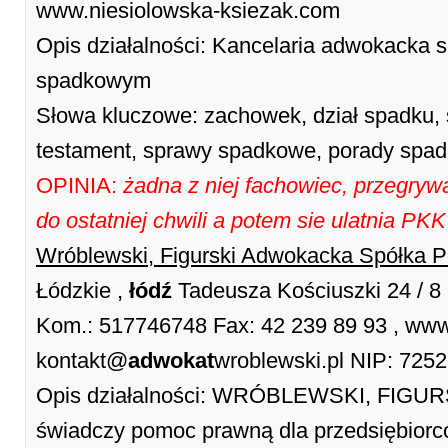
www.niesiolowska-ksiezak.com
Opis działalności: Kancelaria adwokacka s
spadkowym
Słowa kluczowe: zachowek, dział spadku, 
testament, sprawy spadkowe, porady spa
OPINIA:
żadna z niej fachowiec, przegrywa
do ostatniej chwili a potem sie ulatnia PKK
Wróblewski, Figurski Adwokacka Spółka P
Łódzkie ,
łódź
Tadeusza Kościuszki 24 / 8
Kom.: 517746748 Fax: 42 239 89 93 , www.
kontakt@
adwokat
wroblewski.pl NIP: 725
Opis działalności: WRÓBLEWSKI, FIGURS
świadczy pomoc prawną dla przedsiębiorc