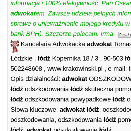
informacja i 100% efektywność. Pan Oskar
adwokat
em. Zawsze udziela pełnych infor
sprawę o unieważnienie mojego kredytu 
bank BPH). Szczerze polecam. Irma
Pokaż 
Kancelaria Adwokacka
adwokat
Tomas
Łódzkie ,
łódź
Kopernika 18 / 3 , 90-503
ł
502248608 , www.krakowinski.pl , e-mail:
Opis działalności:
adwokat
ODSZKODOWAN
łódź
,odszkodowania
łódź
skuteczna pomo
łódź
,odszkodowania powypadkowe
łódź
,
Słowa kluczowe:
adwokat
łódź
, odszkod
odszkodowania, odszkodowania
łódź
,pom
łódź
,
adwokat
odszkodowanie
łódź