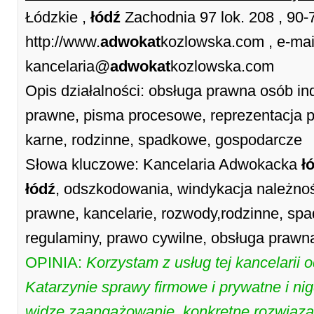
Łódzkie ,
łódź
Zachodnia 97 lok. 208 , 90
http://www.
adwokat
kozlowska.com , e-mai
kancelaria@
adwokat
kozlowska.com
Opis działalności: obsługa prawna osób in
prawne, pisma procesowe, reprezentacja p
karne, rodzinne, spadkowe, gospodarcze
Słowa kluczowe: Kancelaria Adwokacka
ł
łódź
, odszkodowania, windykacja należnoś
prawne, kancelarie, rozwody,rodzinne, sp
regulaminy, prawo cywilne, obsługa prawna
OPINIA:
Korzystam z usług tej kancelarii 
Katarzynie sprawy firmowe i prywatne i nig
widzę zaangażowanie, konkretne rozwiązan