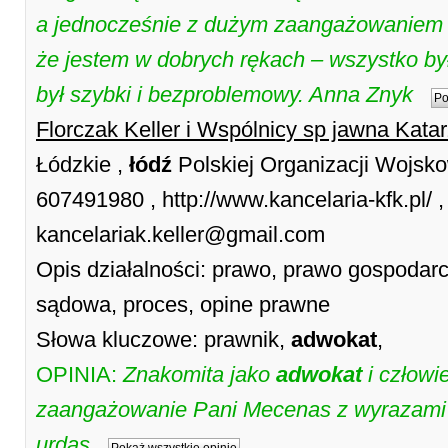
a jednocześnie z dużym zaangażowaniem i
że jestem w dobrych rękach – wszystko był
był szybki i bezproblemowy. Anna Znyk
Po
Florczak Keller i Wspólnicy sp jawna Katar
Łódzkie ,
łódź
Polskiej Organizacji Wojsko
607491980 , http://www.kancelaria-kfk.pl/ ,
kancelariak.keller@gmail.com
Opis działalności: prawo, prawo gospodarc
sądowa, proces, opine prawne
Słowa kluczowe: prawnik,
adwokat
,
OPINIA:
Znakomita jako
adwokat
i człowi
zaangażowanie Pani Mecenas z wyrazami 
urdas