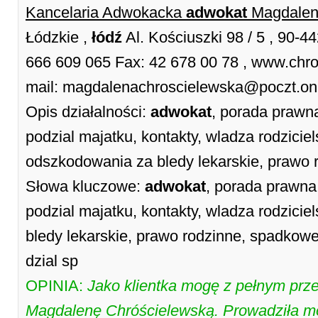
Kancelaria Adwokacka
adwokat
Magdalen
Łódzkie ,
łódź
Al. Kościuszki 98 / 5 , 90-4
666 609 065 Fax: 42 678 00 78 , www.chros
mail: magdalenachroscielewska@poczt.one
Opis działalności:
adwokat
, porada prawna
podzial majatku, kontakty, wladza rodzici
odszkodowania za bledy lekarskie, prawo 
Słowa kluczowe:
adwokat
, porada prawna
podzial majatku, kontakty, wladza rodzici
bledy lekarskie, prawo rodzinne, spadkowe
dzial sp
OPINIA:
Jako klientka mogę z pełnym prz
Magdalenę Chróścielewską. Prowadziła mo